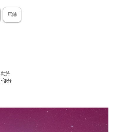
店鋪
無動於
小部分