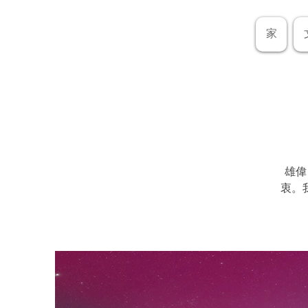
家
雄偉
衷。